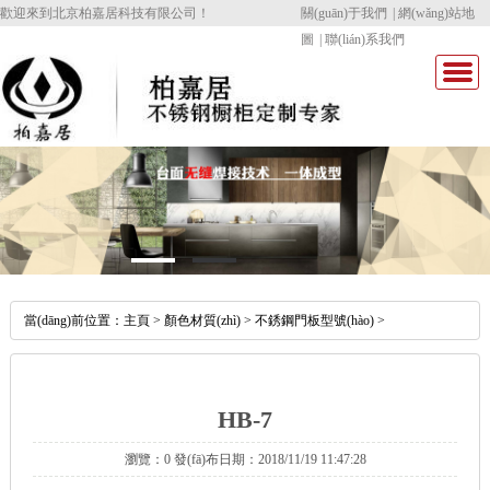
歡迎來到北京柏嘉居科技有限公司！
關(guān)于我們
|
網(wǎng)站地
圖
|
聯(lián)系我們
公司首頁
關(guān)于我們
新聞資訊
當(dāng)前位置：
主頁
>
顏色材質(zhì)
>
不銹鋼門板型號(hào)
>
產(chǎn)品中心
顏色材質(zhì)
HB-7
企業(yè)優(yōu)勢
瀏覽：0 發(fā)布日期：2018/11/19 11:47:28